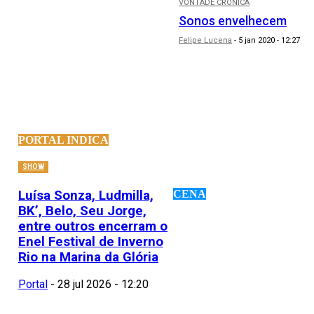
VONTADE CRÔNICA
Sonos envelhecem
Felipe Lucena
-
5 jan 2020 - 12:27
PORTAL INDICA
SHOW
Luísa Sonza, Ludmilla,
CENA
BK’, Belo, Seu Jorge,
entre outros encerram o
Enel Festival de Inverno
Rio na Marina da Glória
Portal
-
28 jul 2026 - 12:20