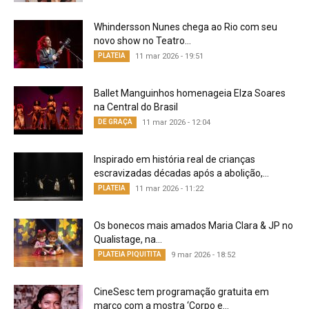
Whindersson Nunes chega ao Rio com seu
novo show no Teatro...
PLATEIA
11 mar 2026 - 19:51
Ballet Manguinhos homenageia Elza Soares
na Central do Brasil
DE GRAÇA
11 mar 2026 - 12:04
Inspirado em história real de crianças
escravizadas décadas após a abolição,...
PLATEIA
11 mar 2026 - 11:22
Os bonecos mais amados Maria Clara & JP no
Qualistage, na...
PLATEIA PIQUITITA
9 mar 2026 - 18:52
CineSesc tem programação gratuita em
março com a mostra ‘Corpo e...