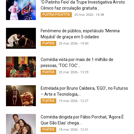
‘O Patinho Feio’ da Trupe Investigativa Arroto
Cênico faz circulação gratuita...
PLATEIA PIQUITITA
25 mar 2026 - 14:38
Fenômeno de público, espetáculo ‘Menina
Mojubá’ de graça em 5 cidades
PLATEIA
25 mar 2026 - 14:00
Comédia vista por mais de 1 milhão de
pessoas, ‘TOC TOC’...
PLATEIA
25 mar 2026 - 13:29
Estrelada por Bruno Caldeira, ‘EGO’, no Futuros
– Arte e Tecnologia,...
PLATEIA
19 mar 2026 - 12:27
Comédia dirigida por Fábio Porchat, ‘Agora É
Que São Elas’ chega...
PLATEIA
18 mar 2026 - 12:41