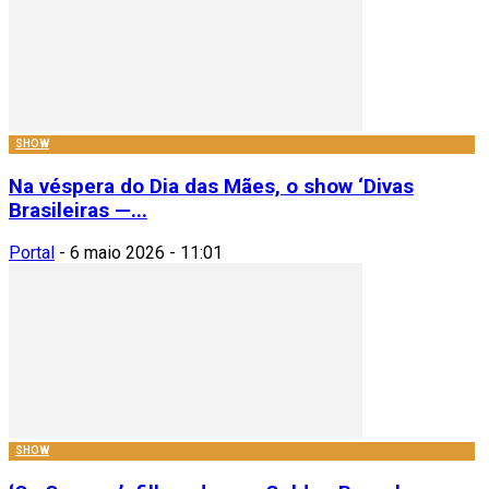
SHOW
Na véspera do Dia das Mães, o show ‘Divas
Brasileiras —...
Portal
-
6 maio 2026 - 11:01
SHOW