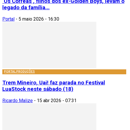
‘Os Correas’, filhos dos ex-Golden Boys, levam o
legado da família...
Portal
-
5 maio 2026 - 16:30
PORTAL PRODUÇÕES
Trem Mineiro, Uai! faz parada no Festival
LuaStock neste sábado (18)
Ricardo Malize
-
15 abr 2026 - 07:31