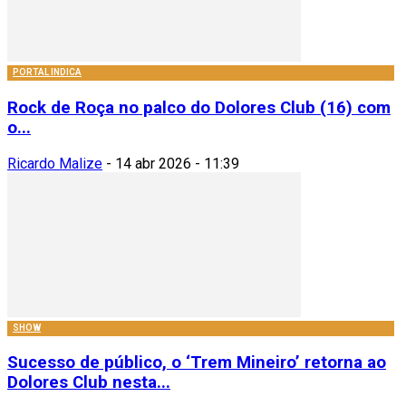
PORTAL INDICA
Rock de Roça no palco do Dolores Club (16) com
o...
Ricardo Malize
-
14 abr 2026 - 11:39
SHOW
Sucesso de público, o ‘Trem Mineiro’ retorna ao
Dolores Club nesta...