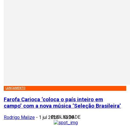
LANÇAMENTO
Farofa Carioca ‘coloca o país inteiro em
campo’ com a nova música ‘Seleção Brasileira’
PUBLICIDADE
Rodrigo Malize
-
1 jul 2026 - 16:30