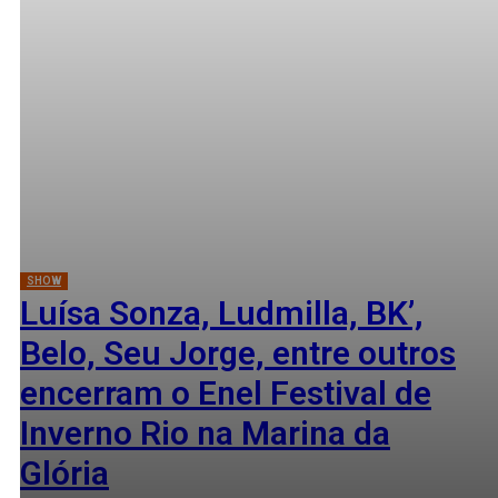
SHOW
Luísa Sonza, Ludmilla, BK’,
Belo, Seu Jorge, entre outros
encerram o Enel Festival de
Inverno Rio na Marina da
Glória