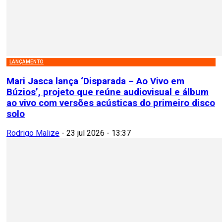
LANÇAMENTO
Mari Jasca lança ‘Disparada – Ao Vivo em
Búzios’, projeto que reúne audiovisual e álbum
ao vivo com versões acústicas do primeiro disco
solo
Rodrigo Malize
-
23 jul 2026 - 13:37