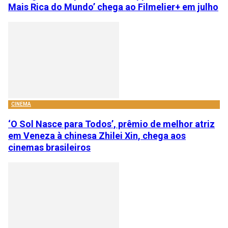
Mais Rica do Mundo’ chega ao Filmelier+ em julho
CINEMA
‘O Sol Nasce para Todos’, prêmio de melhor atriz
em Veneza à chinesa Zhilei Xin, chega aos
cinemas brasileiros