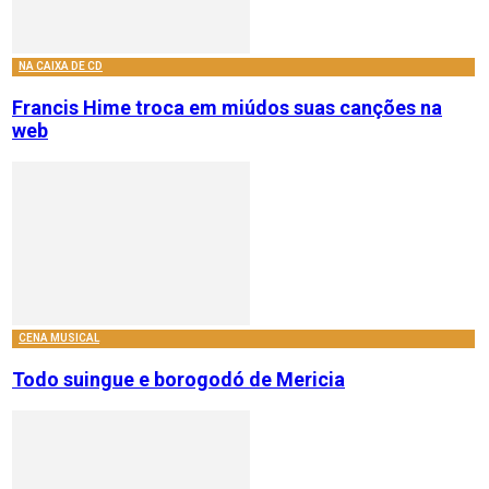
NA CAIXA DE CD
Francis Hime troca em miúdos suas canções na
web
CENA MUSICAL
Todo suingue e borogodó de Mericia