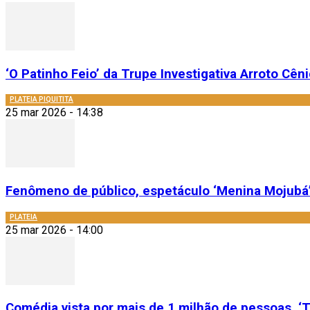
‘O Patinho Feio’ da Trupe Investigativa Arroto Cênic
PLATEIA PIQUITITA
25 mar 2026 - 14:38
Fenômeno de público, espetáculo ‘Menina Mojubá’
PLATEIA
25 mar 2026 - 14:00
Comédia vista por mais de 1 milhão de pessoas, ‘T