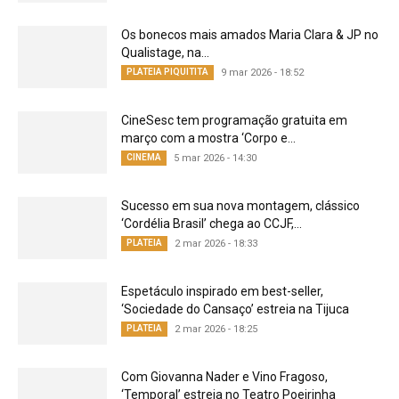
Os bonecos mais amados Maria Clara & JP no
Qualistage, na...
PLATEIA PIQUITITA
9 mar 2026 - 18:52
CineSesc tem programação gratuita em
março com a mostra ‘Corpo e...
CINEMA
5 mar 2026 - 14:30
Sucesso em sua nova montagem, clássico
‘Cordélia Brasil’ chega ao CCJF,...
PLATEIA
2 mar 2026 - 18:33
Espetáculo inspirado em best-seller,
‘Sociedade do Cansaço’ estreia na Tijuca
PLATEIA
2 mar 2026 - 18:25
Com Giovanna Nader e Vino Fragoso,
‘Temporal’ estreia no Teatro Poeirinha