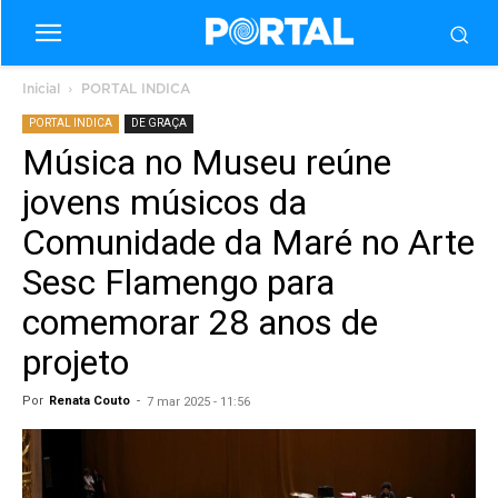
Inicial
PORTAL INDICA
PORTAL INDICA
DE GRAÇA
Música no Museu reúne
jovens músicos da
Comunidade da Maré no Arte
Sesc Flamengo para
comemorar 28 anos de
projeto
Por
Renata Couto
-
7 mar 2025 - 11:56