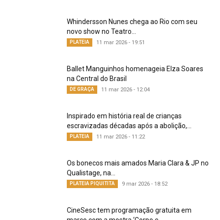
Whindersson Nunes chega ao Rio com seu
novo show no Teatro...
PLATEIA
11 mar 2026 - 19:51
Ballet Manguinhos homenageia Elza Soares
na Central do Brasil
DE GRAÇA
11 mar 2026 - 12:04
Inspirado em história real de crianças
escravizadas décadas após a abolição,...
PLATEIA
11 mar 2026 - 11:22
Os bonecos mais amados Maria Clara & JP no
Qualistage, na...
PLATEIA PIQUITITA
9 mar 2026 - 18:52
CineSesc tem programação gratuita em
março com a mostra ‘Corpo e...