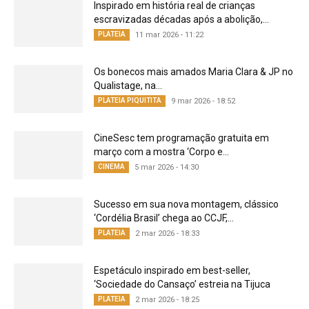
Inspirado em história real de crianças
escravizadas décadas após a abolição,...
PLATEIA
11 mar 2026 - 11:22
Os bonecos mais amados Maria Clara & JP no
Qualistage, na...
PLATEIA PIQUITITA
9 mar 2026 - 18:52
CineSesc tem programação gratuita em
março com a mostra ‘Corpo e...
CINEMA
5 mar 2026 - 14:30
Sucesso em sua nova montagem, clássico
‘Cordélia Brasil’ chega ao CCJF,...
PLATEIA
2 mar 2026 - 18:33
Espetáculo inspirado em best-seller,
‘Sociedade do Cansaço’ estreia na Tijuca
PLATEIA
2 mar 2026 - 18:25