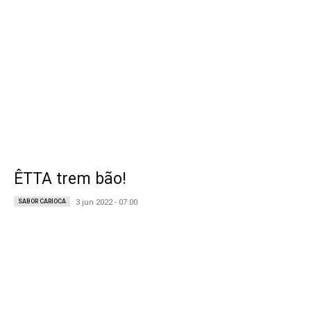
ÊTTA trem bão!
SABOR CARIOCA
3 jun 2022 - 07:00