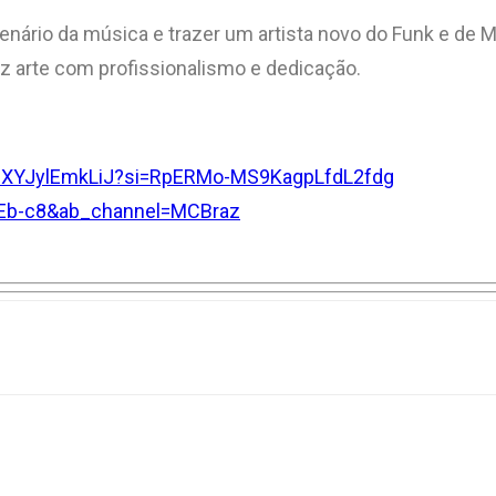
nário da música e trazer um artista novo do Funk e de M
z arte com profissionalismo e dedicação.
6qcXYJylEmkLiJ?si=RpERMo-MS9KagpLfdL2fdg
_Eb-c8&ab_channel=MCBraz