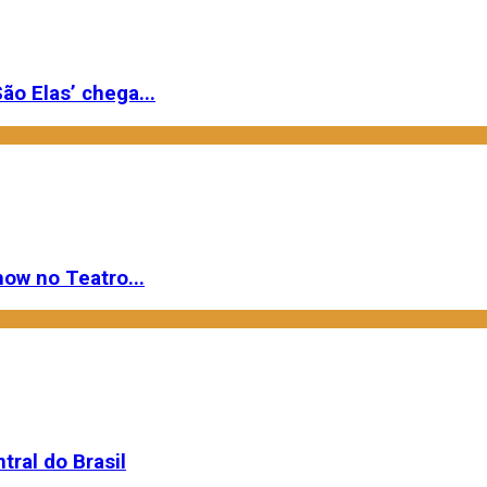
ão Elas’ chega...
ow no Teatro...
ral do Brasil