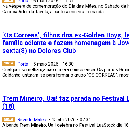
Portal
-
6 maio 2026 - 11:01
SHOW
Na véspera da comemoração do Dia das Mães, no Sábado de 
Carioca Artur da Távola, a cantora mineira Fernanda...
‘Os Correas’, filhos dos ex-Golden Boys, 
família adiante e fazem homenagem à Jo
sexta(8) no Dolores Club
Portal
-
5 maio 2026 - 16:30
SHOW
Qualquer semelhança não é mera coincidência. Os primos Bruno
Saldanha juntaram-se para formar o grupo “OS CORREAS”, most
Trem Mineiro, Uai! faz parada no Festival
(18)
Ricardo Malize
-
15 abr 2026 - 07:31
SHOW
A banda Trem Mineiro, Uai! celebra no Festival LuaStock dia 18