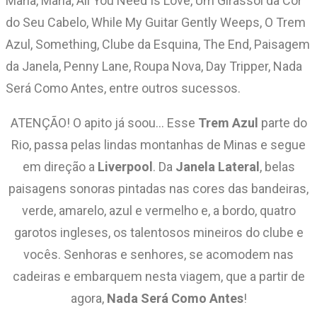
Maria, Maria, All You Need Is Love, Um Girassol da Cor
do Seu Cabelo, While My Guitar Gently Weeps, O Trem
Azul, Something, Clube da Esquina, The End, Paisagem
da Janela, Penny Lane, Roupa Nova, Day Tripper, Nada
Será Como Antes, entre outros sucessos.
ATENÇÃO! O apito já soou… Esse
Trem Azul
parte do
Rio, passa pelas lindas montanhas de Minas e segue
em direção a
Liverpool
. Da
Janela Lateral
, belas
paisagens sonoras pintadas nas cores das bandeiras,
verde, amarelo, azul e vermelho e, a bordo, quatro
garotos ingleses, os talentosos mineiros do clube e
vocês. Senhoras e senhores, se acomodem nas
cadeiras e embarquem nesta viagem, que a partir de
agora,
Nada Será Como Antes
!