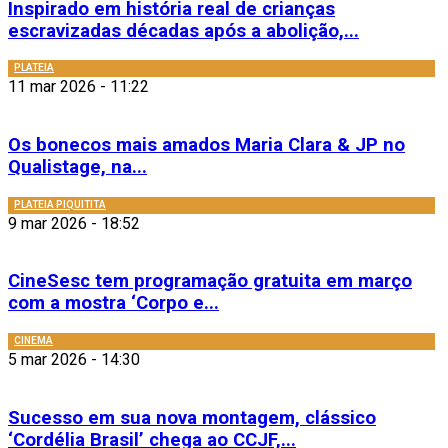
Inspirado em história real de crianças
escravizadas décadas após a abolição,...
PLATEIA
11 mar 2026 - 11:22
Os bonecos mais amados Maria Clara & JP no
Qualistage, na...
PLATEIA PIQUITITA
9 mar 2026 - 18:52
CineSesc tem programação gratuita em março
com a mostra ‘Corpo e...
CINEMA
5 mar 2026 - 14:30
Sucesso em sua nova montagem, clássico
‘Cordélia Brasil’ chega ao CCJF,...