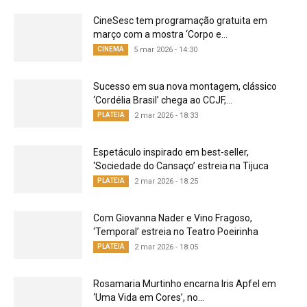
CineSesc tem programação gratuita em
março com a mostra ‘Corpo e...
CINEMA
5 mar 2026 - 14:30
Sucesso em sua nova montagem, clássico
‘Cordélia Brasil’ chega ao CCJF,...
PLATEIA
2 mar 2026 - 18:33
Espetáculo inspirado em best-seller,
‘Sociedade do Cansaço’ estreia na Tijuca
PLATEIA
2 mar 2026 - 18:25
Com Giovanna Nader e Vino Fragoso,
‘Temporal’ estreia no Teatro Poeirinha
PLATEIA
2 mar 2026 - 18:05
Rosamaria Murtinho encarna Iris Apfel em
‘Uma Vida em Cores’, no...