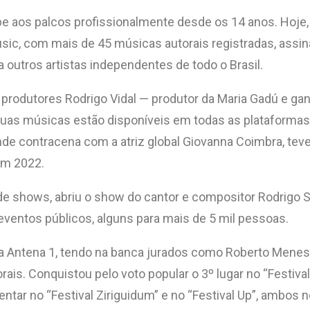
obe aos palcos profissionalmente desde os 14 anos. Hoje
sic, com mais de 45 músicas autorais registradas, assin
a outros artistas independentes de todo o Brasil.
odutores Rodrigo Vidal — produtor da Maria Gadú e gan
 Suas músicas estão disponíveis em todas as plataformas 
nde contracena com a atriz global Giovanna Coimbra, teve
em 2022.
e shows, abriu o show do cantor e compositor Rodrigo Su
 eventos públicos, alguns para mais de 5 mil pessoas.
a Antena 1, tendo na banca jurados como Roberto Menescal
rais. Conquistou pelo voto popular o 3º lugar no “Festiv
entar no “Festival Ziriguidum” e no “Festival Up”, ambos 