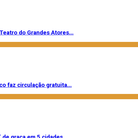
Teatro do Grandes Atores...
o faz circulação gratuita...
 de graça em 5 cidades