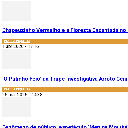
Chapeuzinho Vermelho e a Floresta Encantada no 
PLATEIA PIQUITITA
1 abr 2026 - 13:16
‘O Patinho Feio’ da Trupe Investigativa Arroto Cênic
PLATEIA PIQUITITA
25 mar 2026 - 14:38
Fenômeno de público, espetáculo ‘Menina Mojubá’