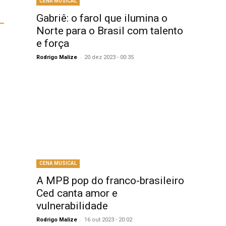
CENA MUSICAL
Gabriê: o farol que ilumina o
Norte para o Brasil com talento
e força
-
Rodrigo Malize
20 dez 2023 - 00:35
CENA MUSICAL
A MPB pop do franco-brasileiro
Ced canta amor e
vulnerabilidade
-
Rodrigo Malize
16 out 2023 - 20:02