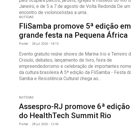
país ocupará palcos, jardins, igrejas e museus do Rio 
Janeiro; e de 5 a 7 de agosto de Volta Redonda De um
encontro de violoncelistas a uma...
NOTÍCIAS
FliSamba promove 5ª edição e
grande festa na Pequena África
Portal
-
28 jul 2026 - 18:15
Evento gratuito reúne shows de Marina Iris e Terreiro 
Crioulo, debates, lançamento de livro, feira de
empreendedorismo e celebração de importantes nom
da cultura brasileira A 5ª edição da FliSamba - Festa do
Samba e Resistência Cultural chega ao...
NOTÍCIAS
Assespro-RJ promove 6ª edição
do HealthTech Summit Rio
Portal
-
28 jul 2026 - 12:46