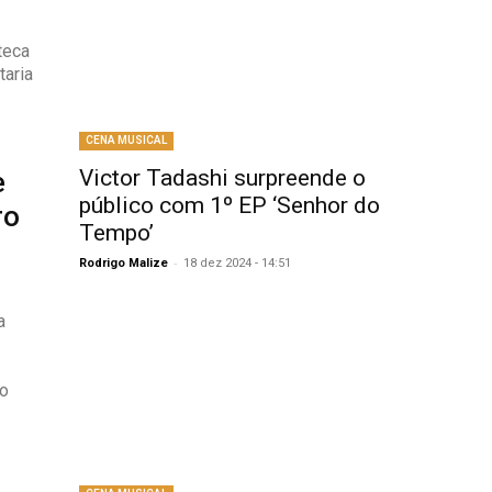
taria
CENA MUSICAL
Victor Tadashi surpreende o
e
público com 1º EP ‘Senhor do
ro
Tempo’
-
Rodrigo Malize
18 dez 2024 - 14:51
a
io