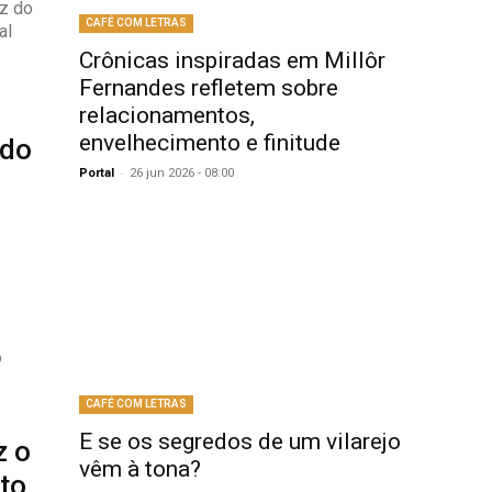
CAFÉ COM LETRAS
al
Crônicas inspiradas em Millôr
Fernandes refletem sobre
relacionamentos,
envelhecimento e finitude
 do
-
Portal
26 jun 2026 - 08:00
o
CAFÉ COM LETRAS
E se os segredos de um vilarejo
z o
vêm à tona?
to