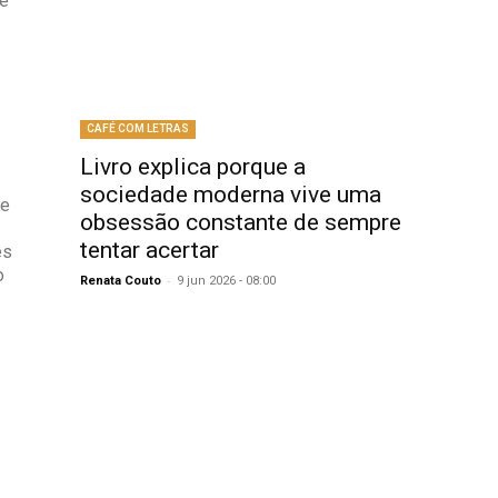
de
m
CAFÉ COM LETRAS
Livro explica porque a
sociedade moderna vive uma
de
obsessão constante de sempre
tentar acertar
es
-
Renata Couto
9 jun 2026 - 08:00