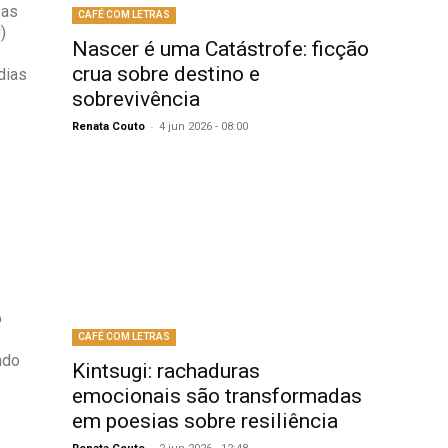
sas
CAFÉ COM LETRAS
)
Nascer é uma Catástrofe: ficção
crua sobre destino e
dias
sobrevivência
-
Renata Couto
4 jun 2026 - 08:00
o
CAFÉ COM LETRAS
ndo
Kintsugi: rachaduras
emocionais são transformadas
em poesias sobre resiliência
-