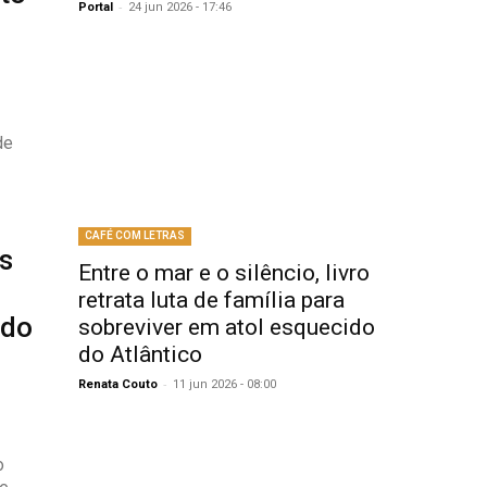
-
Portal
24 jun 2026 - 17:46
de
CAFÉ COM LETRAS
os
Entre o mar e o silêncio, livro
retrata luta de família para
 do
sobreviver em atol esquecido
do Atlântico
-
Renata Couto
11 jun 2026 - 08:00
o