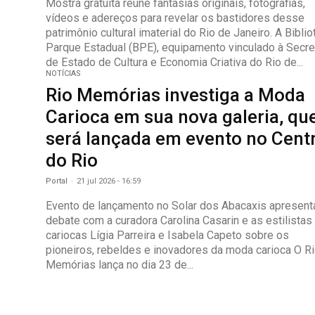
Mostra gratuita reúne fantasias originais, fotografias,
vídeos e adereços para revelar os bastidores desse
patrimônio cultural imaterial do Rio de Janeiro. A Biblioteca
Parque Estadual (BPE), equipamento vinculado à Secre
de Estado de Cultura e Economia Criativa do Rio de...
NOTÍCIAS
Rio Memórias investiga a Moda
Carioca em sua nova galeria, qu
será lançada em evento no Cent
do Rio
Portal
-
21 jul 2026 - 16:59
Evento de lançamento no Solar dos Abacaxis apresent
debate com a curadora Carolina Casarin e as estilistas
cariocas Lígia Parreira e Isabela Capeto sobre os
pioneiros, rebeldes e inovadores da moda carioca O R
Memórias lança no dia 23 de...