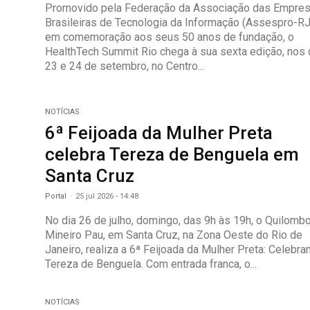
Promovido pela Federação da Associação das Empre
Brasileiras de Tecnologia da Informação (Assespro-RJ
em comemoração aos seus 50 anos de fundação, o
HealthTech Summit Rio chega à sua sexta edição, nos 
23 e 24 de setembro, no Centro...
NOTÍCIAS
6ª Feijoada da Mulher Preta
celebra Tereza de Benguela em
Santa Cruz
Portal
-
25 jul 2026 - 14:48
No dia 26 de julho, domingo, das 9h às 19h, o Quilomb
Mineiro Pau, em Santa Cruz, na Zona Oeste do Rio de
Janeiro, realiza a 6ª Feijoada da Mulher Preta: Celebra
Tereza de Benguela. Com entrada franca, o...
NOTÍCIAS