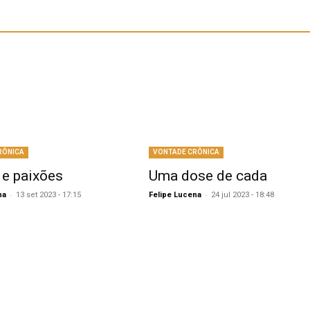
RÔNICA
VONTADE CRÔNICA
e paixões
Uma dose de cada
-
-
na
13 set 2023 - 17:15
Felipe Lucena
24 jul 2023 - 18:48