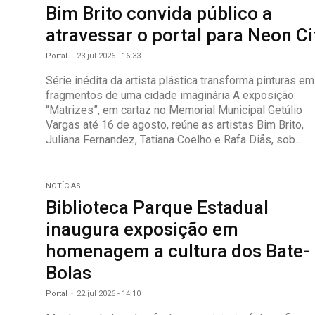
Bim Brito convida público a
atravessar o portal para Neon Ci
Portal
-
23 jul 2026 - 16:33
Série inédita da artista plástica transforma pinturas em
fragmentos de uma cidade imaginária A exposição
“Matrizes”, em cartaz no Memorial Municipal Getúlio
Vargas até 16 de agosto, reúne as artistas Bim Brito,
Juliana Fernandez, Tatiana Coelho e Rafa Diås, sob...
NOTÍCIAS
Biblioteca Parque Estadual
inaugura exposição em
homenagem a cultura dos Bate-
Bolas
Portal
-
22 jul 2026 - 14:10