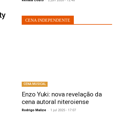
Renata Couto
2 jun 2026 - 12:48
ty
CENA INDEPENDENTE
CENA MUSICAL
Enzo Yuki: nova revelação da
cena autoral niteroiense
-
Rodrigo Malize
1 jul 2025 - 17:07