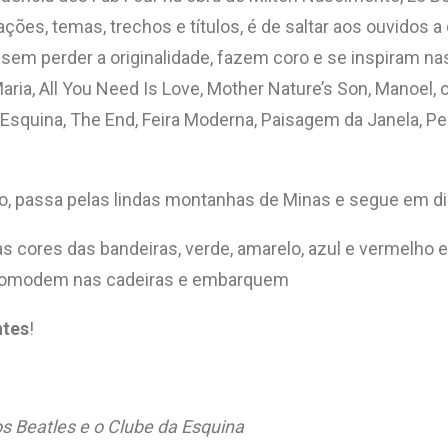
avações, temas, trechos e títulos, é de saltar aos ouvido
sem perder a originalidade, fazem coro e se inspiram nas
aria, All You Need Is Love, Mother Nature’s Son, Manoel,
 Esquina, The End, Feira Moderna, Paisagem da Janela, P
io, passa pelas lindas montanhas de Minas e segue em d
s cores das bandeiras, verde, amarelo, azul e vermelho e,
 acomodem nas cadeiras e embarquem
ntes
!
s Beatles e o Clube da Esquina