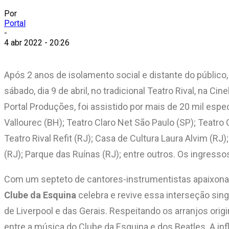
Por
Portal
-
4 abr 2022 - 20:26
Após 2 anos de isolamento social e distante do público
sábado, dia 9 de abril, no tradicional Teatro Rival, na 
Portal Produções, foi assistido por mais de 20 mil esp
Vallourec (BH); Teatro Claro Net São Paulo (SP); Teatro 
Teatro Rival Refit (RJ); Casa de Cultura Laura Alvim (RJ
(RJ); Parque das Ruínas (RJ); entre outros. Os ingresso
Com um septeto de cantores-instrumentistas apaixonad
Clube da Esquina
celebra e revive essa interseção sin
de Liverpool e das Gerais. Respeitando os arranjos origi
entre a música do Clube da Esquina e dos Beatles. A inf