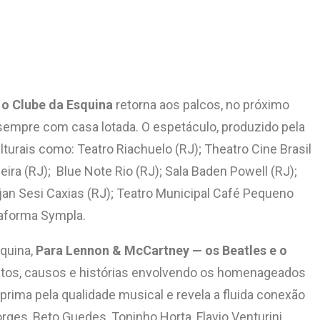
o Clube da Esquina
retorna aos palcos, no próximo
s, sempre com casa lotada. O espetáculo, produzido pela
turais como: Teatro Riachuelo (RJ); Theatro Cine Brasil
eira (RJ); Blue Note Rio (RJ); Sala Baden Powell (RJ);
irjan Sesi Caxias (RJ); Teatro Municipal Café Pequeno
ataforma Sympla.
quina,
Para Lennon & McCartney — os Beatles e o
mentos, causos e histórias envolvendo os homenageados
 prima pela qualidade musical e revela a fluida conexão
rges, Beto Guedes, Toninho Horta, Flavio Venturini,