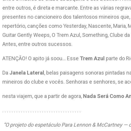
entre outros, é direta e marcante. Entre as várias regr
presentes no cancioneiro dos talentosos mineiros que, 
repertório, canções como Yesterday, Nascente, Maria, M
Guitar Gently Weeps, O Trem Azul, Something, Clube da
Antes, entre outros sucessos.
ATENÇÃO! O apito já soou… Esse
Trem Azul
parte do R
Da
Janela Lateral
, belas paisagens sonoras pintadas na
mineiros do clube e vocês. Senhoras e senhores, se
nesta viajem, que a partir de agora,
Nada Será Como A
. . . . . . . . . . . . . . . . . . . . . . . . . . . . . . . . . .
“O projeto do espetáculo Para Lennon & McCartney — o