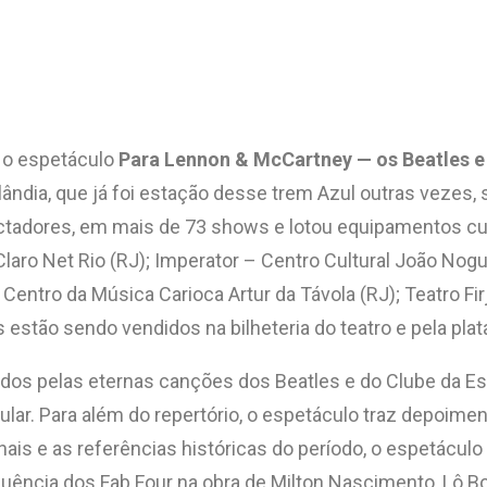
, o espetáculo
Para Lennon & McCartney — os Beatles e 
Cinelândia, que já foi estação desse trem Azul outras veze
ectadores, em mais de 73 shows e lotou equipamentos cul
Claro Net Rio (RJ); Imperator – Centro Cultural João Nogu
); Centro da Música Carioca Artur da Távola (RJ); Teatro F
s estão sendo vendidos na bilheteria do teatro e pela pl
os pelas eternas canções dos Beatles e do Clube da Es
gular. Para além do repertório, o espetáculo traz depoi
nais e as referências históricas do período, o espetáculo
luência dos Fab Four na obra de Milton Nascimento, Lô Bo