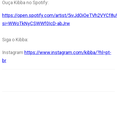
Ouça Kibba no Spotify:
https://open.spotify.com/artist/5ivJdOiOeTVh2VYCf8
si=WWoTkNyCSWWf0IcD-abJrw
Siga o Kibba:
Instagram
https://www.instagram.com/kibba/?hl=pt-
br