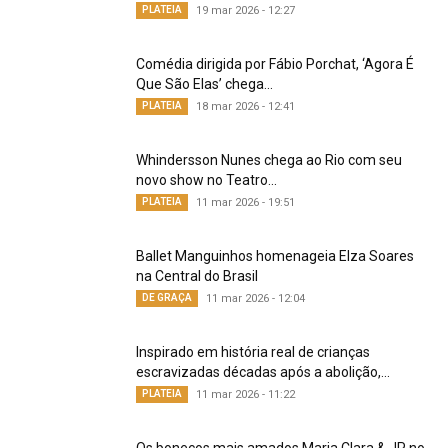
PLATEIA
19 mar 2026 - 12:27
Comédia dirigida por Fábio Porchat, ‘Agora É
Que São Elas’ chega...
PLATEIA
18 mar 2026 - 12:41
Whindersson Nunes chega ao Rio com seu
novo show no Teatro...
PLATEIA
11 mar 2026 - 19:51
Ballet Manguinhos homenageia Elza Soares
na Central do Brasil
DE GRAÇA
11 mar 2026 - 12:04
Inspirado em história real de crianças
escravizadas décadas após a abolição,...
PLATEIA
11 mar 2026 - 11:22
Os bonecos mais amados Maria Clara & JP no