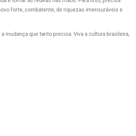
ada e tomar as rédeas nas mãos. Para isso, precisa
povo forte, combatente, de riquezas imensuráveis e
a mudança que tanto precisa. Viva a cultura brasileira,