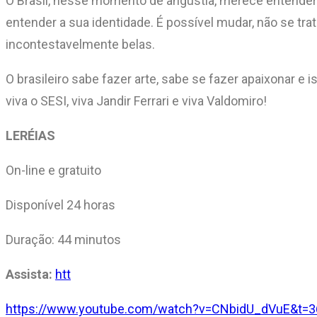
O Brasil, nesse momento de angústia, merece entender a
entender a sua identidade. É possível mudar, não se t
incontestavelmente belas.
O brasileiro sabe fazer arte, sabe se fazer apaixonar e 
viva o SESI, viva Jandir Ferrari e viva Valdomiro!
LERÉIAS
On-line e gratuito
Disponível 24 horas
Duração: 44 minutos
Assista:
htt
https://www.youtube.com/watch?v=CNbidU_dVuE&t=3