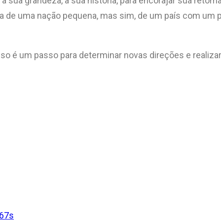
 sua grandeza, a sua história, para encorajar sua retom
rata de uma nação pequena, mas sim, de um país com um 
isso é um passo para determinar novas direções e realizar 
67s