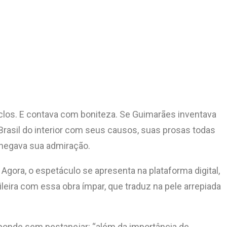
boclos. E contava com boniteza. Se Guimarães inventava
rasil do interior com seus causos, suas prosas todas
ão negava sua admiração.
Agora, o espetáculo se apresenta na plataforma digital,
sileira com essa obra ímpar, que traduz na pele arrepiada
sponde sem pestanejar: “além da importância de