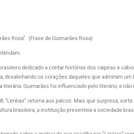
marães Rosa”. (Frase de Guimarães Rosa)
entendam.
brasileiro dedicado a contar histórias dos caipiras e ca
ua, desalinhando os corações daqueles que admiram um B
 literária. Guimarães foi influenciado pelo literário, e n
 “Leréias” retorna aos palcos. Mais que surpresa, sorte. 
ltura brasileira, a instituição presenteia a sociedade bra
stionado sobre o motivo de sua escolha por “Leréias” re