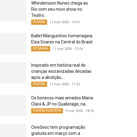
Whindersson Nunes chega ao
Rio com seu novo show no
Teatro...
PLATEIA
11 mar 2026 - 19:51
Ballet Manguinhos homenageia
Elza Soares na Central do Brasil
DE GRAÇA
11 mar 2026 - 12:04
Inspirado em história real de
crianças escravizadas décadas
após a abolição,...
PLATEIA
11 mar 2026 - 11:22
Os bonecos mais amados Maria
Clara & JP no Qualistage, na...
PLATEIA PIQUITITA
9 mar 2026 - 18:52
CineSesc tem programação
gratuita em março com a