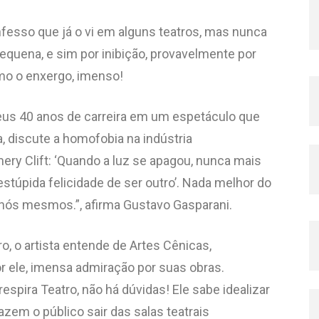
fesso que já o vi em alguns teatros, mas nunca
pequena, e sim por inibição, provavelmente por
mo o enxergo, imenso!
us 40 anos de carreira em um espetáculo que
a, discute a homofobia na indústria
ry Clift: ‘Quando a luz se apagou, nunca mais
estúpida felicidade de ser outro’. Nada melhor do
 nós mesmos.”, afirma Gustavo Gasparani.
ro, o artista entende de Artes Cênicas,
r ele, imensa admiração por suas obras.
espira Teatro, não há dúvidas! Ele sabe idealizar
azem o público sair das salas teatrais