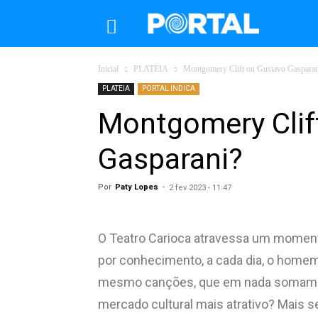
Inicial
PLATEIA
Montgomery Clift ou Gustavo Gasparan
PLATEIA
PORTAL INDICA
Montgomery Clif
Gasparani?
Por
Paty Lopes
-
2 fev 2023 - 11:47
O Teatro Carioca atravessa um momento
por conhecimento, a cada dia, o home
mesmo canções, que em nada somam ou 
mercado cultural mais atrativo? Mais se