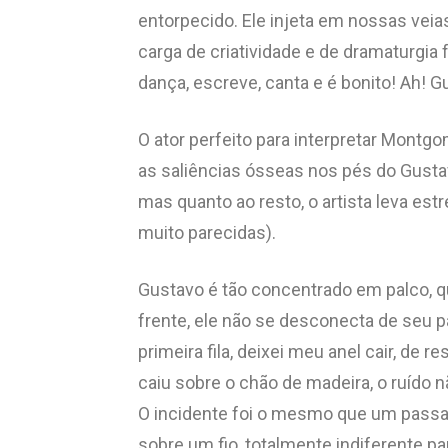
entorpecido. Ele injeta em nossas vei
carga de criatividade e de dramaturgia 
dança, escreve, canta e é bonito! Ah! Gu
O ator perfeito para interpretar Montgo
as saliências ósseas nos pés do Gus
mas quanto ao resto, o artista leva est
muito parecidas).
Gustavo é tão concentrado em palco, 
frente, ele não se desconecta de seu p
primeira fila, deixei meu anel cair, de 
caiu sobre o chão de madeira, o ruído n
O incidente foi o mesmo que um pass
sobre um fio, totalmente indiferente pa