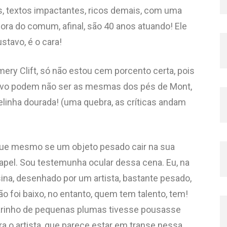
as, textos impactantes, ricos demais, com uma
fora do comum, afinal, são 40 anos atuando! Ele
stavo, é o cara!
mery Clift, só não estou cem porcento certa, pois
tavo podem não ser as mesmas dos pés de Mont,
relinha dourada! (uma quebra, as críticas andam
que mesmo se um objeto pesado cair na sua
apel. Sou testemunha ocular dessa cena. Eu, na
resina, desenhado por um artista, bastante pesado,
ão foi baixo, no entanto, quem tem talento, tem!
arinho de pequenas plumas tivesse pousasse
ra o artista, que parece estar em transe nessa