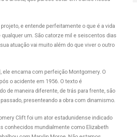
projeto, e entende perfeitamente o que é a vida
o é qualquer um. São catorze mil e seiscentos dias
ua atuação vai muito além do que viver o outro
el, ele encarna com perfeição Montgomery. O
 após o acidente em 1956. O texto é
o de maneira diferente, de trás para frente, são
rio passado, presenteando a obra com dinamismo.
ry Clift foi um ator estadunidense indicado
stas conhecidos mundialmente como Elizabeth
 trabalhou com Marylin Moroe. Não estamos