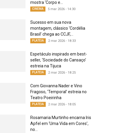
mostra ‘Corpo e...
CINEMA
5 mar 2026 - 14:30
Sucesso em sua nova
montagem, clássico ‘Cordélia
Brasil’ chega ao CCJF,...
PLATEIA
2 mar 2026 - 18:33
Espetáculo inspirado em best-
seller, ‘Sociedade do Cansaço’
estreia na Tijuca
PLATEIA
2 mar 2026 - 18:25
Com Giovanna Nader e Vino
Fragoso, ‘Temporal’ estreia no
Teatro Poeirinha
PLATEIA
2 mar 2026 - 18:05
Rosamaria Murtinho encarna Iris
Apfel em ‘Uma Vida em Cores’,
no...