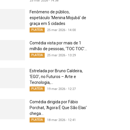
25 mar 2026 - 14:38
Fenômeno de público,
espetáculo ‘Menina Mojubá’ de
graça em 5 cidades
PLATEIA
25 mar 2026 - 14:00
Comédia vista por mais de 1
milhão de pessoas, ‘TOC TOC’...
PLATEIA
25 mar 2026 - 13:29
Estrelada por Bruno Caldeira,
‘EGO’, no Futuros – Arte e
Tecnologia,...
PLATEIA
19 mar 2026 - 12:27
Comédia dirigida por Fábio
Porchat, ‘Agora É Que São Elas’
chega...
PLATEIA
18 mar 2026 - 12:41