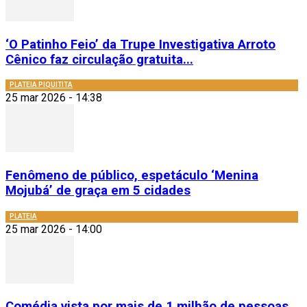
‘O Patinho Feio’ da Trupe Investigativa Arroto
Cênico faz circulação gratuita...
PLATEIA PIQUITITA
25 mar 2026 - 14:38
Fenômeno de público, espetáculo ‘Menina
Mojubá’ de graça em 5 cidades
PLATEIA
25 mar 2026 - 14:00
Comédia vista por mais de 1 milhão de pessoas,