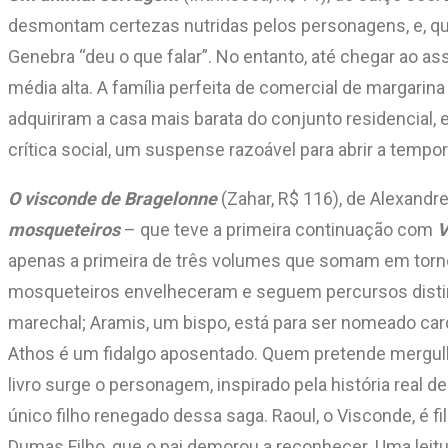
desmontam certezas nutridas pelos personagens, e, q
Genebra “deu o que falar”. No entanto, até chegar ao a
média alta. A família perfeita de comercial de margari
adquiriram a casa mais barata do conjunto residencial
crítica social, um suspense razoável para abrir a tempor
O visconde de Bragelonne
(Zahar, R$ 116), de Alexandr
mosqueteiros
– que teve a primeira continuação com
V
apenas a primeira de três volumes que somam em torno d
mosqueteiros envelheceram e seguem percursos distintos
marechal; Aramis, um bispo, está para ser nomeado car
Athos é um fidalgo aposentado. Quem pretende mergulha
livro surge o personagem, inspirado pela história real 
único filho renegado dessa saga. Raoul, o Visconde, é 
Dumas Filho, que o pai demorou a reconhecer. Uma leitu