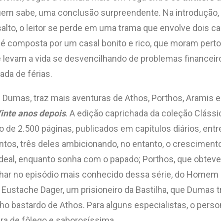
uem sabe, uma conclusão surpreendente. Na introdução,
ssalto, o leitor se perde em uma trama que envolve dois
na é composta por um casal bonito e rico, que moram pert
, e levam a vida se desvencilhando de problemas finance
ada de férias.
e Dumas, traz mais aventuras de Athos, Porthos, Aramis e
inte anos depois
. A edição caprichada da coleção Cláss
e 2.500 páginas, publicados em capítulos diários, entre
, três deles ambicionando, no entanto, o crescimento em
deal, enquanto sonha com o papado; Porthos, que obteve
r no episódio mais conhecido dessa série, do Homem da 
de Eustache Dager, um prisioneiro da Bastilha, que Dumas
filho bastardo de Athos. Para alguns especialistas, o pe
ra de fôlego e saborosíssima.