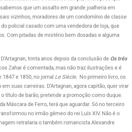
 sabemos que um assalto em grande joalheria em
 casais vizinhos, moradores de um condomínio de classe
o do policial casado com uma vendedora de loja, que
iros. Com pitadas de mistério bem dosadas e alguma
 D’Artagnan, trinta anos depois da conclusão de
Os três
icos Zahar é comentada, mas não traz ilustrações e é
 1847 e 1850, no jornal
Le Siècle
. No primeiro livro, os
 suas carreiras. D’Artagnan, agora capitão, quer virar
 o título de barão, pretende a promoção como duque.
Máscara de Ferro, terá que aguardar. Só no terceiro
 transformou no irmão gêmeo do rei Luís XIV. Não é o
rsonagem retrataria o também romancista Alexandre