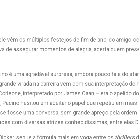
e vêm os múltiplos festejos de fim de ano, do amigo-ocu
de assegurar momentos de alegria, acerta quem presenteia
Pacino é uma agradável surpresa, embora pouco fale do s
 grande virada na carreira vem com sua interpretação d
orleone, interpretado por James Caan – era o apelido do
s, Pacino hesitou em aceitar o papel que repetiu em mais
omo se fosse uma conversa, sem grande apreço pela orde
nces com diversas atrizes conhecidíssimas, entre elas Di
l Dicker, segue a fórmula mais em voga entre os
thrillers
d