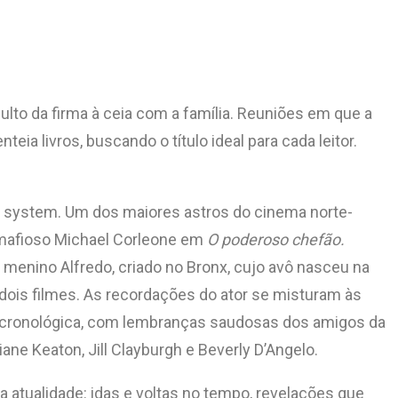
lto da firma à ceia com a família. Reuniões em que a
 livros, buscando o título ideal para cada leitor.
tar system. Um dos maiores astros do cinema norte-
o mafioso Michael Corleone em
O poderoso chefão.
 menino Alfredo, criado no Bronx, cujo avô nasceu na
 dois filmes. As recordações do ator se misturam às
m cronológica, com lembranças saudosas dos amigos da
ane Keaton, Jill Clayburgh e Beverly D’Angelo.
a atualidade: idas e voltas no tempo, revelações que