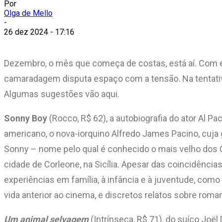
Por
Olga de Mello
-
26 dez 2024 - 17:16
Dezembro, o mês que começa de costas, está aí. Com el
camaradagem disputa espaço com a tensão. Na tentativa 
Algumas sugestões vão aqui.
Sonny Boy
(Rocco, R$ 62), a autobiografia do ator Al 
americano, o nova-iorquino Alfredo James Pacino, cuja
Sonny – nome pelo qual é conhecido o mais velho dos C
cidade de Corleone, na Sicília. Apesar das coincidência
experiências em família, à infância e à juventude, c
vida anterior ao cinema, e discretos relatos sobre roma
Um animal selvagem
(Intrínseca, R$ 71), do suíço Joë