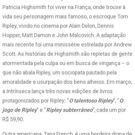
Patricia Highsmith foi viver na França, onde trouxe à
vida seu personagem mais famoso, o escroque Tom
Ripley, vivido no cinema por Alain Delon, Dennis
Hopper, Matt Damon e John Malcovich. A adaptação
mais recente foi uma minissérie estrelada por Andrew
Scott. As histórias de Highsmith são repletas de gente
atormentada pela culpa ou em busca de vingança – o
que não abala Ripley, um sociopata pautado pela
amoralidade e usurpação dos bens alheios. Em março,
a Intrínseca lança três novas edições de livros
protagonizados por Ripley: “
O talentoso Ripley
”, “
O
jogo de Ripley
” e “
Ripley subterrâneo
”, cada um por
R$ 59,90.
Outra americana, Tana French, é uma herdeira digna de