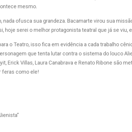
acontece mesmo.
uito, nada ofusca sua grandeza. Bacamarte virou sua mis
 hoje serei o melhor protagonista teatral que já se viu, e
ara o Teatro, isso fica em evidência a cada trabalho cên
ersonagem que tenta lutar contra o sistema do louco Alie
yit, Erick Villas, Laura Canabrava e Renato Ribone são m
r feras como ele!
ienista”