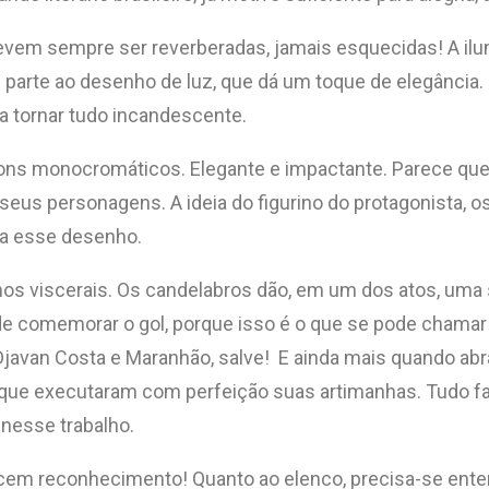
devem sempre ser reverberadas, jamais esquecidas! A il
 parte ao desenho de luz, que dá um toque de elegância.
a tornar tudo incandescente.
tons monocromáticos. Elegante e impactante. Parece que
s personagens. A ideia do figurino do protagonista, os
 a esse desenho.
s viscerais. Os candelabros dão, em um dos atos, uma su
e comemorar o gol, porque isso é o que se pode chamar de
avan Costa e Maranhão, salve! E ainda mais quando abra
 que executaram com perfeição suas artimanhas. Tudo fa
 nesse trabalho.
m reconhecimento! Quanto ao elenco, precisa-se entender 