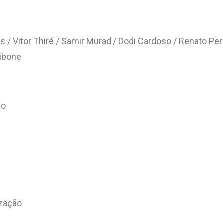
 / Vitor Thiré / Samir Murad / Dodi Cardoso / Renato Pere
Ribone
io
ização