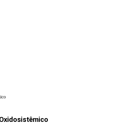
PORTAL PRODUÇÕES
PORTAL INDICA
mico
 Oxidosistêmico