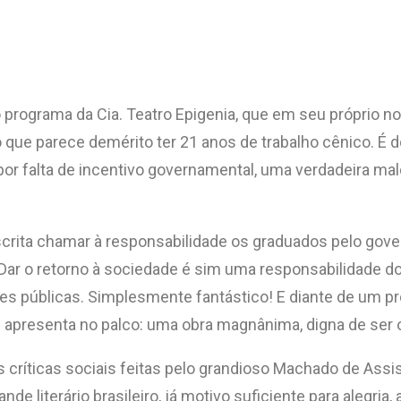
programa da Cia. Teatro Epigenia, que em seu próprio no
 que parece demérito ter 21 anos de trabalho cênico. É 
 por falta de incentivo governamental, uma verdadeira ma
scrita chamar à responsabilidade os graduados pelo gove
 Dar o retorno à sociedade é sim uma responsabilidade d
des públicas. Simplesmente fantástico! E diante de um p
se apresenta no palco: uma obra magnânima, digna de ser
 críticas sociais feitas pelo grandioso Machado de Assi
 literário brasileiro, já motivo suficiente para alegria, a