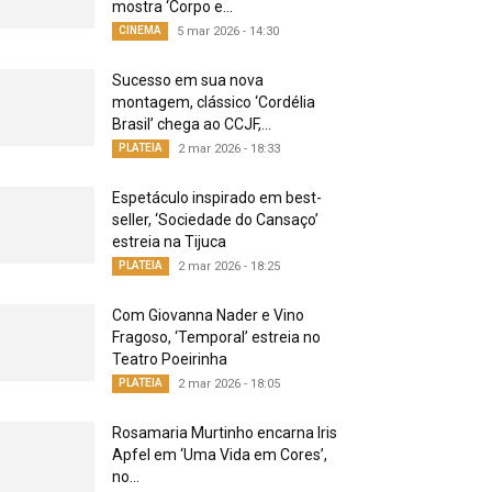
mostra ‘Corpo e...
CINEMA
5 mar 2026 - 14:30
Sucesso em sua nova
montagem, clássico ‘Cordélia
Brasil’ chega ao CCJF,...
PLATEIA
2 mar 2026 - 18:33
Espetáculo inspirado em best-
seller, ‘Sociedade do Cansaço’
estreia na Tijuca
PLATEIA
2 mar 2026 - 18:25
Com Giovanna Nader e Vino
Fragoso, ‘Temporal’ estreia no
Teatro Poeirinha
PLATEIA
2 mar 2026 - 18:05
Rosamaria Murtinho encarna Iris
Apfel em ‘Uma Vida em Cores’,
no...