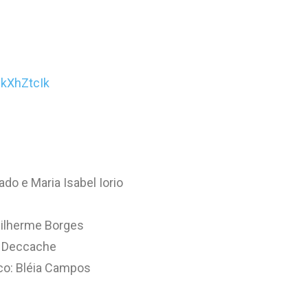
ikXhZtcIk
ado e Maria Isabel Iorio
Guilherme Borges
ia Deccache
fico: Bléia Campos