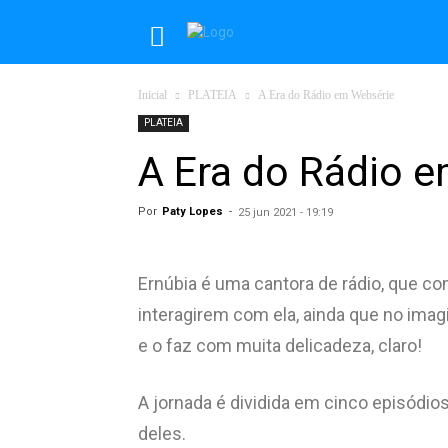
Inicial
PLATEIA
A Era do Rádio em Websérie
PLATEIA
A Era do Rádio 
Por
Paty Lopes
-
25 jun 2021 - 19:19
Ernúbia é uma cantora de rádio, que c
interagirem com ela, ainda que no imag
e o faz com muita delicadeza, claro!
A jornada é dividida em cinco episódi
deles.