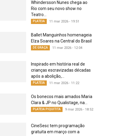
Whindersson Nunes chega ao
Rio com seu novo show no
Teatro...
PLATEIA
11 mar 2026 - 19:51
Ballet Manguinhos homenageia
Elza Soares na Central do Brasil
DE GRAÇA
11 mar 2026 - 12:04
Inspirado em história real de
crianças escravizadas décadas
após a abolição,...
PLATEIA
11 mar 2026 - 11:22
Os bonecos mais amados Maria
Clara & JP no Qualistage, na...
PLATEIA PIQUITITA
9 mar 2026 - 18:52
CineSesc tem programação
gratuita em março com a