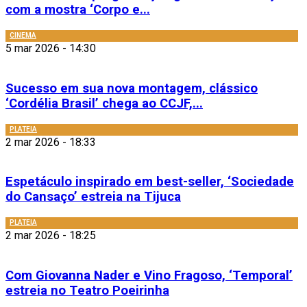
com a mostra ‘Corpo e...
CINEMA
5 mar 2026 - 14:30
Sucesso em sua nova montagem, clássico
‘Cordélia Brasil’ chega ao CCJF,...
PLATEIA
2 mar 2026 - 18:33
Espetáculo inspirado em best-seller, ‘Sociedade
do Cansaço’ estreia na Tijuca
PLATEIA
2 mar 2026 - 18:25
Com Giovanna Nader e Vino Fragoso, ‘Temporal’
estreia no Teatro Poeirinha