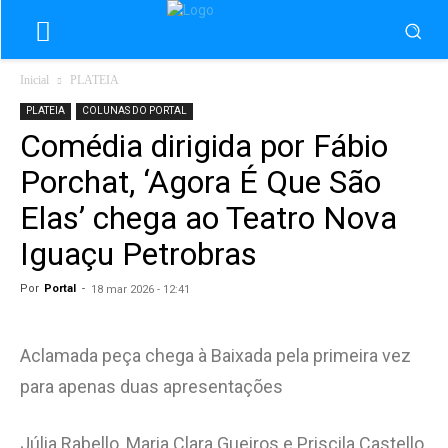
Inicial
PLATEIA
PLATEIA
COLUNAS DO PORTAL
Comédia dirigida por Fábio
Porchat, ‘Agora É Que São
Elas’ chega ao Teatro Nova
Iguaçu Petrobras
Por
Portal
-
18 mar 2026 - 12:41
Aclamada peça chega à Baixada pela primeira vez
para apenas duas apresentações
Júlia Rabello, Maria Clara Gueiros e Priscila Castello