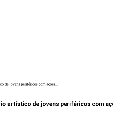
PORTAL PRODUÇÕES
PORTAL INDICA
ico de jovens periféricos com ações...
rio artístico de jovens periféricos com a