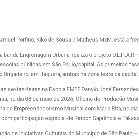
Samuel Porfirio, Kiko de Sousa e Matheus MxM, está a fre
da banda Engrenagem Urbana, realiza o projeto O.L.H.A.R 
scolas públicas em São Paulo/capital. As primeiras fase
Brigadeiro, em Itaquera, ambas na zona leste da capital.
e `às sextas-feiras na Escola EMEF Danylo José Fernande
a, no dia 08 de maio de 2026; Oficina de Produção Musi
cina de Empreendedorismo Musical com Maria Rita, no d
 com participação especial de Rincon Sapiência e Takass
ão de Iniciativas Culturais do Município de São Paulo – VA