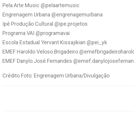
Pela Arte Music @pelaartemusic
Engrenagem Urbana @engrenagemurbana
Ipê Produção Cultural @ipe.projetos
Programa VAI @programavai
Escola Estadual Yervant Kissajikian @pei_yk
EMEF Haroldo Veloso Brigadeiro @emefbrigadeiroharol
EMEF Danylo José Fernandes @emef.danylojoseferna
Crédito Foto: Engrenagem Urbana/Divulgação
Compartilhar