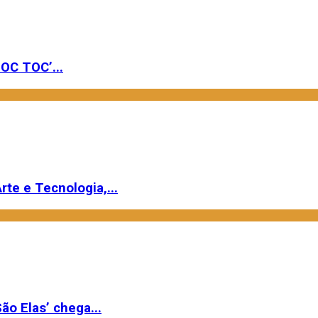
OC TOC’...
rte e Tecnologia,...
ão Elas’ chega...