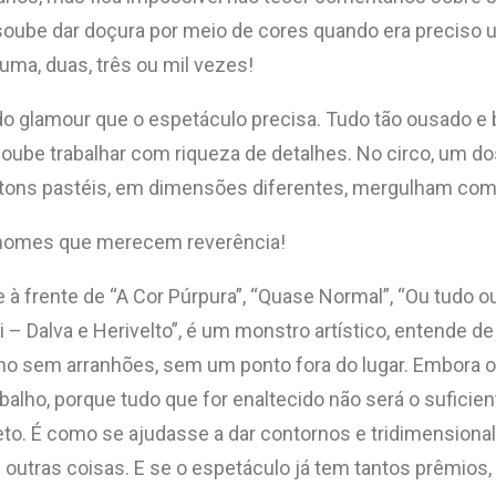
soube dar doçura por meio de cores quando era preciso
 uma, duas, três ou mil vezes!
do glamour que o espetáculo precisa. Tudo tão ousado e be
soube trabalhar com riqueza de detalhes. No circo, um 
tons pastéis, em dimensões diferentes, mergulham com
o nomes que merecem reverência!
 à frente de “A Cor Púrpura”, “Quase Normal”, “Ou tudo o
– Dalva e Herivelto”, é um monstro artístico, entende d
abalho sem arranhões, sem um ponto fora do lugar. Embora
alho, porque tudo que for enaltecido não será o suficiente
eto. É como se ajudasse a dar contornos e tridimensionali
 outras coisas. E se o espetáculo já tem tantos prêmios,