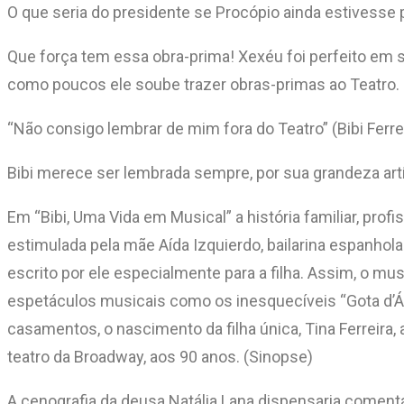
O que seria do presidente se Procópio ainda estivesse p
Que força tem essa obra-prima! Xexéu foi perfeito em 
como poucos ele soube trazer obras-primas ao Teatro. 
“Não consigo lembrar de mim fora do Teatro” (Bibi Ferre
Bibi merece ser lembrada sempre, por sua grandeza art
Em “Bibi, Uma Vida em Musical” a história familiar, pro
estimulada pela mãe Aída Izquierdo, bailarina espanhola.
escrito por ele especialmente para a filha. Assim, o mu
espetáculos musicais como os inesquecíveis “Gota d’Água
casamentos, o nascimento da filha única, Tina Ferreira
teatro da Broadway, aos 90 anos. (Sinopse)
A cenografia da deusa Natália Lana dispensaria comentá