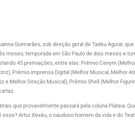
Luanna Guimarães, sob direção geral de Tadeu Aguiar, que 
rês meses, temporada em São Paulo de dois meses e turnê
istando 45 premiações, entre elas: Prêmio Cenym (Melhor
riz), Prêmio Imprensa Digital (Melhor Musical, Melhor Atri
iz e Melhor Direção Musical), Prêmio Shell (Melhor Figur
cartaz.
ais que provavelmente passará pela coluna Plateia. Que p
 é esse? Artur Xexéu, o saudoso homem da vida e do Tea