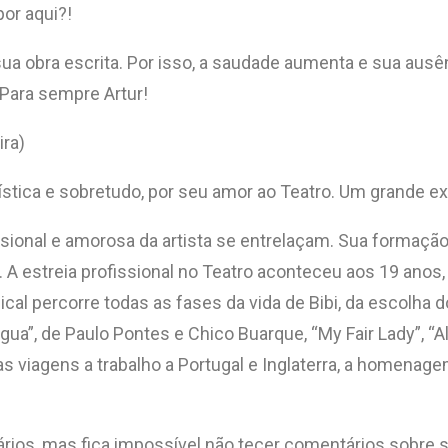
or aqui?!
sua obra escrita. Por isso, a saudade aumenta e sua au
Para sempre Artur!
ira)
ística e sobretudo, por seu amor ao Teatro. Um grande e
fissional e amorosa da artista se entrelaçam. Sua formaçã
 A estreia profissional no Teatro aconteceu aos 19 anos, 
sical percorre todas as fases da vida de Bibi, da escolha
”, de Paulo Pontes e Chico Buarque, “My Fair Lady”, “Alô
, as viagens a trabalho a Portugal e Inglaterra, a homen
rios, mas fica impossível não tecer comentários sobre s