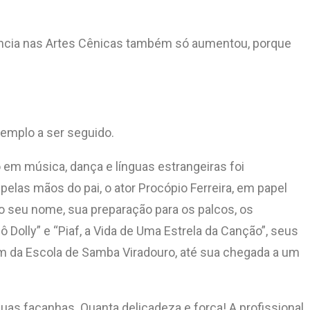
sência nas Artes Cênicas também só aumentou, porque
xemplo a ser seguido.
o em música, dança e línguas estrangeiras foi
pelas mãos do pai, o ator Procópio Ferreira, em papel
 do seu nome, sua preparação para os palcos, os
 Dolly” e “Piaf, a Vida de Uma Estrela da Canção”, seus
agem da Escola de Samba Viradouro, até sua chegada a um
uas façanhas. Quanta delicadeza e força! A profissional