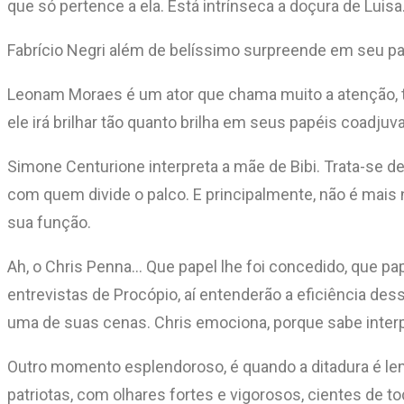
que só pertence a ela. Está intrínseca a doçura de Luisa
Fabrício Negri além de belíssimo surpreende em seu pap
Leonam Moraes é um ator que chama muito a atenção, ta
ele irá brilhar tão quanto brilha em seus papéis coadjuv
Simone Centurione interpreta a mãe de Bibi. Trata-se de 
com quem divide o palco. E principalmente, não é mais
sua função.
Ah, o Chris Penna… Que papel lhe foi concedido, que p
entrevistas de Procópio, aí entenderão a eficiência des
uma de suas cenas. Chris emociona, porque sabe interpr
Outro momento esplendoroso, é quando a ditadura é lemb
patriotas, com olhares fortes e vigorosos, cientes de 