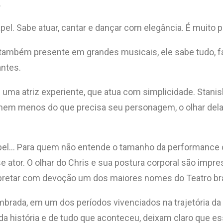
.
el. Sabe atuar, cantar e dançar com elegância. É muito p
mbém presente em grandes musicais, ele sabe tudo, faz 
antes.
uma atriz experiente, que atua com simplicidade. Stanisla
 nem menos do que precisa seu personagem, o olhar dela
apel… Para quem não entende o tamanho da performance de
se ator. O olhar do Chris e sua postura corporal são impr
etar com devoção um dos maiores nomes do Teatro brasile
rada, em um dos períodos vivenciados na trajetória da a
toda história e de tudo que aconteceu, deixam claro que 