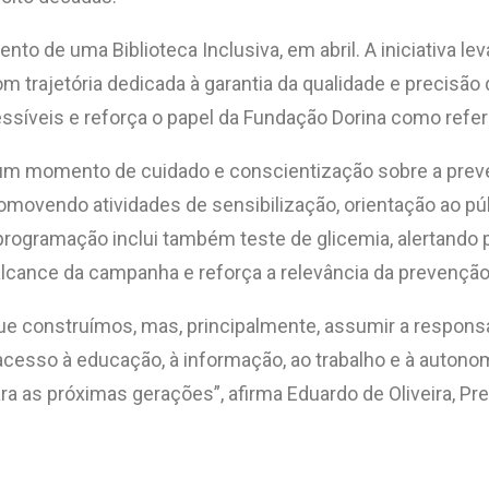
o de uma Biblioteca Inclusiva, em abril. A iniciativa l
com trajetória dedicada à garantia da qualidade e precisão
síveis e reforça o papel da Fundação Dorina como referên
 um momento de cuidado e conscientização sobre a preve
romovendo atividades de sensibilização, orientação ao p
programação inclui também teste de glicemia, alertando 
alcance da campanha e reforça a relevância da prevenção
que construímos, mas, principalmente, assumir a respon
cesso à educação, à informação, ao trabalho e à autonom
ra as próximas gerações”, afirma Eduardo de Oliveira, P