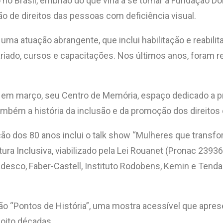
no Brasil, embrião do que viria a se tornar a Fundação D
ão de direitos das pessoas com deficiência visual.
ma atuação abrangente, que inclui habilitação e reabilita
ariado, cursos e capacitações. Nos últimos anos, foram r
em março, seu Centro de Memória, espaço dedicado a pr
ambém a história da inclusão e da promoção dos direitos 
dos 80 anos inclui o talk show “Mulheres que transforma
itura Inclusiva, viabilizado pela Lei Rouanet (Pronac 23
Bradesco, Faber-Castell, Instituto Rodobens, Kemin e Te
ão “Pontos de História”, uma mostra acessível que aprese
 oito décadas.