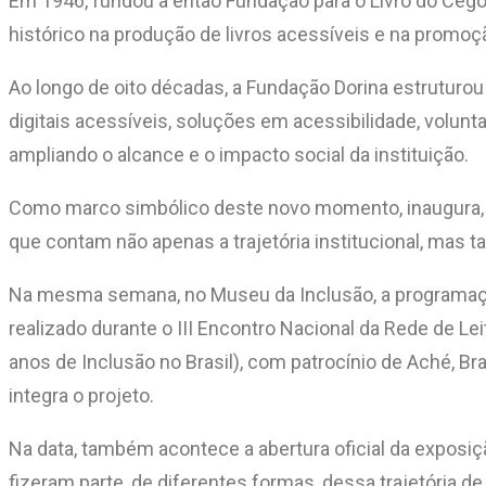
Em 1946, fundou a então Fundação para o Livro do Cego 
histórico na produção de livros acessíveis e na promoç
Ao longo de oito décadas, a Fundação Dorina estruturou u
digitais acessíveis, soluções em acessibilidade, volunt
ampliando o alcance e o impacto social da instituição.
Como marco simbólico deste novo momento, inaugura, 
que contam não apenas a trajetória institucional, mas t
Na mesma semana, no Museu da Inclusão, a programação 
realizado durante o III Encontro Nacional da Rede de Le
anos de Inclusão no Brasil), com patrocínio de Aché, 
integra o projeto.
Na data, também acontece a abertura oficial da exposiç
fizeram parte, de diferentes formas, dessa trajetória de