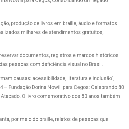
orina Nowill para Cegos, consolidando um legado
ção, produção de livros em braille, áudio e formatos
ealizados milhares de atendimentos gratuitos,
eservar documentos, registros e marcos históricos
das pessoas com deficiência visual no Brasil.
m causas: acessibilidade, literatura e inclusão”,
9364 – Fundação Dorina Nowill para Cegos: Celebrando 80
nda Atacado. O livro comemorativo dos 80 anos também
nta, por meio do braille, relatos de pessoas que