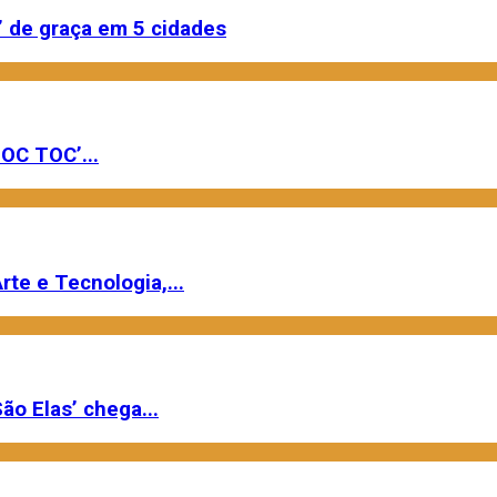
 de graça em 5 cidades
OC TOC’...
rte e Tecnologia,...
ão Elas’ chega...