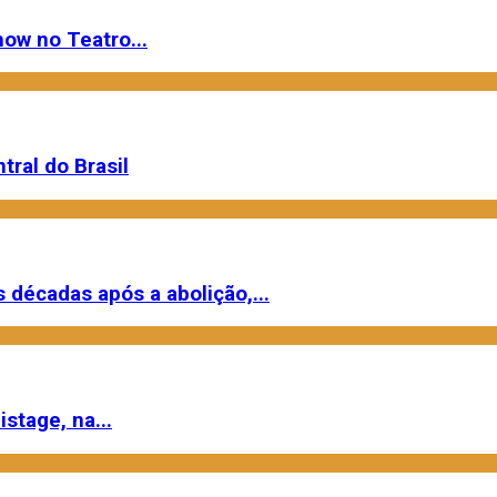
ow no Teatro...
ral do Brasil
s décadas após a abolição,...
stage, na...