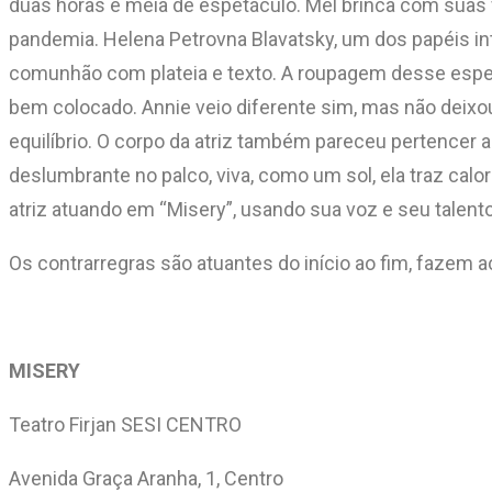
duas horas e meia de espetáculo. Mel brinca com suas f
pandemia. Helena Petrovna Blavatsky, um dos papéis inte
comunhão com plateia e texto. A roupagem desse espetá
bem colocado. Annie veio diferente sim, mas não deixo
equilíbrio. O corpo da atriz também pareceu pertencer
deslumbrante no palco, viva, como um sol, ela traz calo
atriz atuando em “Misery”, usando sua voz e seu talen
Os contrarregras são atuantes do início ao fim, fazem a
MISERY
Teatro Firjan SESI CENTRO
Avenida Graça Aranha, 1, Centro