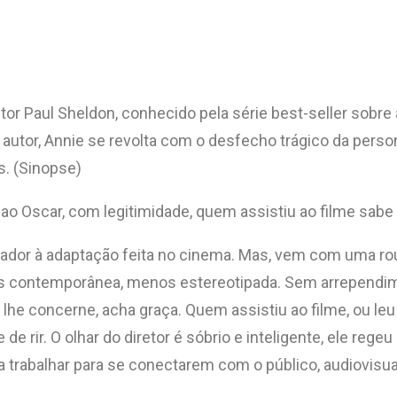
tor Paul Sheldon, conhecido pela série best-seller sobr
ã do autor, Annie se revolta com o desfecho trágico da 
s. (Sinopse)
 ao Oscar, com legitimidade, quem assistiu ao filme sabe d
tador à adaptação feita no cinema. Mas, vem com uma ro
lkes contemporânea, menos estereotipada. Sem arrependi
he concerne, acha graça. Quem assistiu ao filme, ou leu
e rir. O olhar do diretor é sóbrio e inteligente, ele rege
a trabalhar para se conectarem com o público, audiovisu