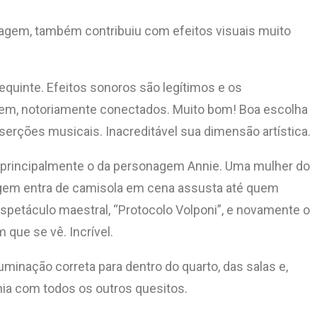
sonagem, também contribuiu com efeitos visuais muito
requinte. Efeitos sonoros são legítimos e os
cem, notoriamente conectados. Muito bom! Boa escolha
nserções musicais. Inacreditável sua dimensão artística.
s, principalmente o da personagem Annie. Uma mulher do
nagem entra de camisola em cena assusta até quem
etáculo maestral, “Protocolo Volponi”, e novamente o
 que se vê. Incrível.
luminação correta para dentro do quarto, das salas e,
ia com todos os outros quesitos.