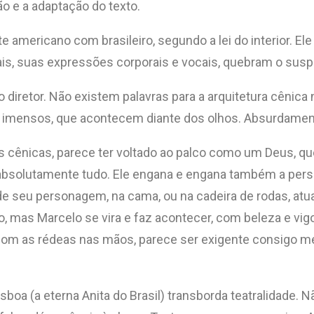
o e a adaptação do texto.
e americano com brasileiro, segundo a lei do interior. Ele
mais, suas expressões corporais e vocais, quebram o susp
diretor. Não existem palavras para a arquitetura cênica
 imensos, que acontecem diante dos olhos. Absurdamente i
uras cênicas, parece ter voltado ao palco como um Deus,
absolutamente tudo. Ele engana e engana também a pers
s de seu personagem, na cama, ou na cadeira de rodas, a
o, mas Marcelo se vira e faz acontecer, com beleza e vi
 com as rédeas nas mãos, parece ser exigente consigo me
isboa (a eterna Anita do Brasil) transborda teatralidade. 