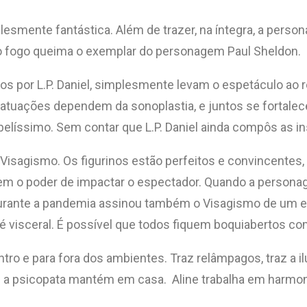
mplesmente fantástica. Além de trazer, na íntegra, a per
 fogo queima o exemplar do personagem Paul Sheldon.
hos por L.P. Daniel, simplesmente levam o espetáculo ao 
atuações dependem da sonoplastia, e juntos se fortale
 belíssimo. Sem contar que L.P. Daniel ainda compôs as i
 Visagismo. Os figurinos estão perfeitos e convincente
o tem o poder de impactar o espectador. Quando a perso
ante a pandemia assinou também o Visagismo de um esp
té visceral. É possível que todos fiquem boquiabertos com
ntro e para fora dos ambientes. Traz relâmpagos, traz a i
e a psicopata mantém em casa. Aline trabalha em harmon