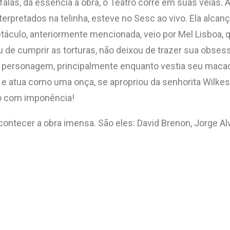
alas, dá essência à obra, o Teatro corre em suas veias.
rpretados na telinha, esteve no Sesc ao vivo. Ela alcanç
culo, anteriormente mencionada, veio por Mel Lisboa, q
u de cumprir as torturas, não deixou de trazer sua obse
 a personagem, principalmente enquanto vestia seu macac
r e atua como uma onça, se apropriou da senhorita Wilkes 
to com imponência!
contecer a obra imensa. São eles: David Brenon, Jorge Al