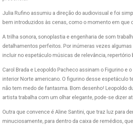
Julia Rufino assumiu a direção do audiovisual e foi si
bem introduzidos às cenas, como o momento em que o
A trilha sonora, sonoplastia e engenharia de som trabal
detalhamentos perfeitos. Por inúmeras vezes algumas 
incluir no espetáculo músicas de relevância, repertório
Carol Brada e Leopoldo Pacheco assinam o Figurino e o
interior Norte americano. O figurino desse espetácul
não tem medo de fantasma. Bom desenho! Leopoldo dur
artista trabalha com um olhar elegante, pode-se dizer a
Outra que convence é Aline Santini, que traz luz para de
minuciosamente, para dentro da caixa de remédios, qu