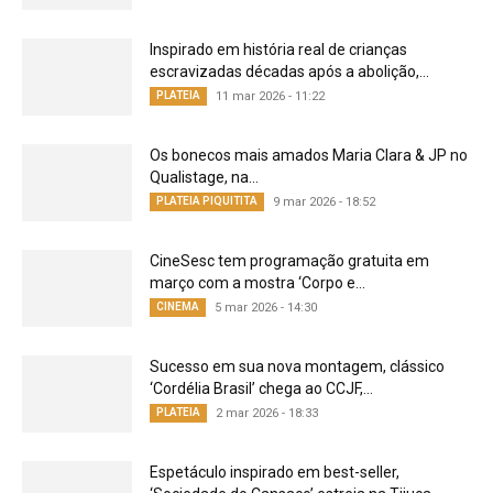
Inspirado em história real de crianças
escravizadas décadas após a abolição,...
PLATEIA
11 mar 2026 - 11:22
Os bonecos mais amados Maria Clara & JP no
Qualistage, na...
PLATEIA PIQUITITA
9 mar 2026 - 18:52
CineSesc tem programação gratuita em
março com a mostra ‘Corpo e...
CINEMA
5 mar 2026 - 14:30
Sucesso em sua nova montagem, clássico
‘Cordélia Brasil’ chega ao CCJF,...
PLATEIA
2 mar 2026 - 18:33
Espetáculo inspirado em best-seller,