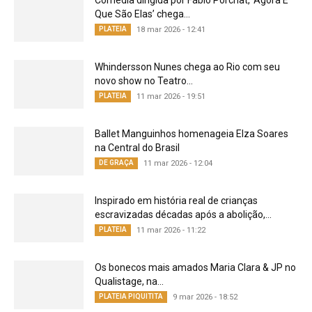
Comédia dirigida por Fábio Porchat, ‘Agora É
Que São Elas’ chega...
PLATEIA
18 mar 2026 - 12:41
Whindersson Nunes chega ao Rio com seu
novo show no Teatro...
PLATEIA
11 mar 2026 - 19:51
Ballet Manguinhos homenageia Elza Soares
na Central do Brasil
DE GRAÇA
11 mar 2026 - 12:04
Inspirado em história real de crianças
escravizadas décadas após a abolição,...
PLATEIA
11 mar 2026 - 11:22
Os bonecos mais amados Maria Clara & JP no
Qualistage, na...
PLATEIA PIQUITITA
9 mar 2026 - 18:52