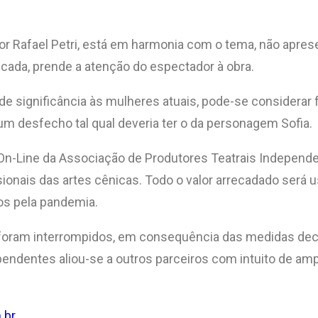
 por Rafael Petri, está em harmonia com o tema, não apre
ada, prende a atenção do espectador à obra.
e significância às mulheres atuais, pode-se considerar
m desfecho tal qual deveria ter o da personagem Sofia.
On-Line da Associação de Produtores Teatrais Independen
ionais das artes cênicas. Todo o valor arrecadado será us
dos pela pandemia.
 foram interrompidos, em consequência das medidas dec
endentes aliou-se a outros parceiros com intuito de amp
.br