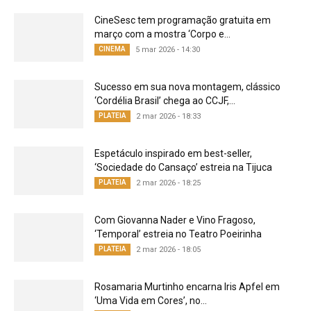
CineSesc tem programação gratuita em
março com a mostra ‘Corpo e...
CINEMA
5 mar 2026 - 14:30
Sucesso em sua nova montagem, clássico
‘Cordélia Brasil’ chega ao CCJF,...
PLATEIA
2 mar 2026 - 18:33
Espetáculo inspirado em best-seller,
‘Sociedade do Cansaço’ estreia na Tijuca
PLATEIA
2 mar 2026 - 18:25
Com Giovanna Nader e Vino Fragoso,
‘Temporal’ estreia no Teatro Poeirinha
PLATEIA
2 mar 2026 - 18:05
Rosamaria Murtinho encarna Iris Apfel em
‘Uma Vida em Cores’, no...