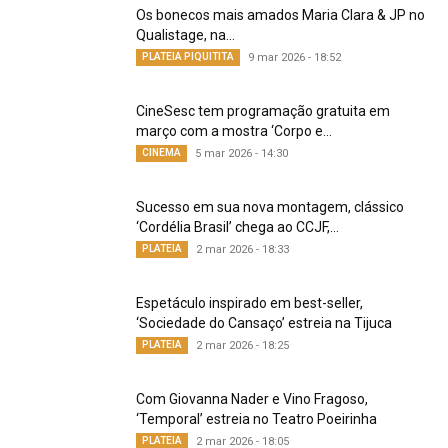
Os bonecos mais amados Maria Clara & JP no
Qualistage, na...
PLATEIA PIQUITITA
9 mar 2026 - 18:52
CineSesc tem programação gratuita em
março com a mostra ‘Corpo e...
CINEMA
5 mar 2026 - 14:30
Sucesso em sua nova montagem, clássico
‘Cordélia Brasil’ chega ao CCJF,...
PLATEIA
2 mar 2026 - 18:33
Espetáculo inspirado em best-seller,
‘Sociedade do Cansaço’ estreia na Tijuca
PLATEIA
2 mar 2026 - 18:25
Com Giovanna Nader e Vino Fragoso,
‘Temporal’ estreia no Teatro Poeirinha
PLATEIA
2 mar 2026 - 18:05