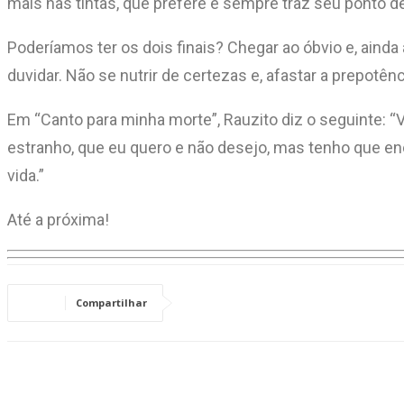
mais nas tintas, que prefere e sempre traz seu ponto d
Poderíamos ter os dois finais? Chegar ao óbvio e, aind
duvidar. Não se nutrir de certezas e, afastar a prepotên
Em “Canto para minha morte”, Rauzito diz o seguinte: “Vo
estranho, que eu quero e não desejo, mas tenho que en
vida.”
Até a próxima!
Compartilhar