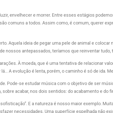
uzir, envelhecer e morrer. Entre esses estágios podemos, g
ue são comuns a todos. Assim como, é comum, querer exp
o. Aquela ideia de pegar uma pele de animal e colocar n
de nossos antepassados, teríamos que reinventar tudo, t
ões. À moeda, que é uma tentativa de relacionar valore
lá… A evolução é lenta, porém, o caminho é só de ida. M
. Pode-se estudar música com o objetivo de ser músico,
 sobre acabar, nos dois sentidos: do acabamento e do fin
a sofisticação”. E a natureza é nosso maior exemplo. Mui
atisfazer necessidades. Uma superfície espelhada não e