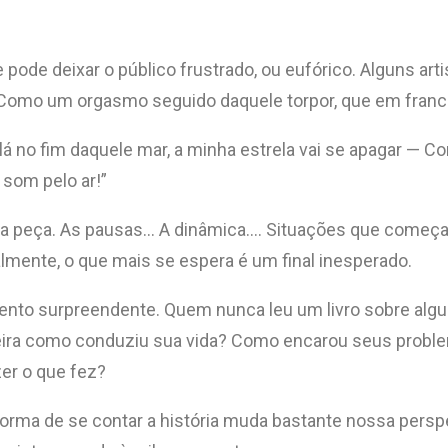
e pode deixar o público frustrado, ou eufórico. Alguns ar
 Como um orgasmo seguido daquele torpor, que em franc
lá no fim daquele mar, a minha estrela vai se apagar — Co
 som pelo ar!”
 peça. As pausas… A dinâmica…. Situações que começam 
lmente, o que mais se espera é um final inesperado.
nto surpreendente. Quem nunca leu um livro sobre algum
neira como conduziu sua vida? Como encarou seus proble
er o que fez?
orma de se contar a história muda bastante nossa perspec