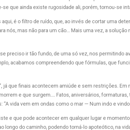
e-se que ainda existe rugosidade ali, porém, tornou-se in
aqui, é o filtro de ruído, que, ao invés de cortar uma det
ra nós, mas não para um cão… Mais uma vez, a solução nã
 preciso ir tão fundo, de uma só vez, nos permitindo
xemplo, acabamos compreendendo que fórmulas, que funci
”, já que finais acontecem amiúde e sem restrições. Em 
morrem e que surgem…. Fatos, aniversários, formaturas
s: “A vida vem em ondas como o mar — Num indo e vindo i
iste e que pode acontecer em qualquer lugar e momento. 
 ao longo do caminho, podendo torná-lo apoteótico, na vi