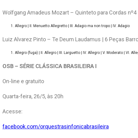
Wolfgang Amadeus Mozart – Quinteto para Cordas nº4
Allegro | II. Menuetto Allegretto | III. Adagio ma non tropo | IV. Adagio
Luiz Alvarez Pinto – Te Deum Laudamus | 6 Peças Barr
Allegro (fuga) | II. Allegro | III. Larguetto | IV. Allegro | V. Moderato | VI. All
OSB – SÉRIE CLÁSSICA BRASILEIRA I
On-line e gratuito
Quarta-feira, 26/5, às 20h
Acesse:
facebook.com/orquestrasinfonicabrasileira