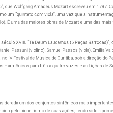
K.516”, que Wolfgang Amadeus Mozart escreveu em 1787. 
como um “quinteto com viola”, uma vez que a instrumenta
ncelo). É uma das maiores obras de Mozart e uma das mais 
 século XVIII. “Te Deum Laudamus (6 Peças Barrocas)”, d
 Daniel Passuni (violino), Samuel Passos (viola), Emilia Va
no IV Festival de Música de Curitiba, sob a direção do 
os Harmônicos para três a quatro vozes e as Lições de S
nsiderada um dos conjuntos sinfônicos mais importantes d
ida pelo pioneirismo de suas ações, tendo sido a primeira