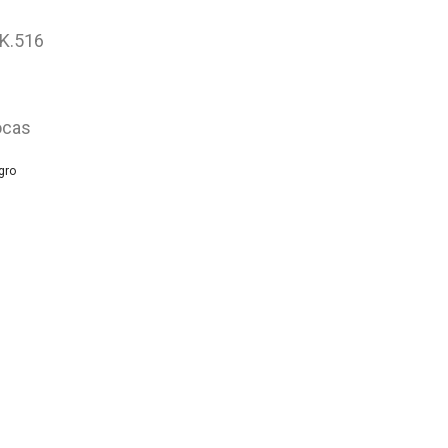
 K.516
ocas
egro