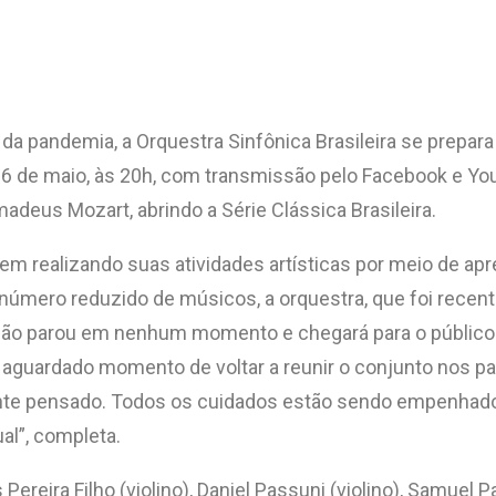
da pandemia, a Orquestra Sinfônica Brasileira se prepar
a 26 de maio, às 20h, com transmissão pelo Facebook e Y
adeus Mozart, abrindo a Série Clássica Brasileira.
em realizando suas atividades artísticas por meio de ap
úmero reduzido de músicos, a orquestra, que foi recent
ca não parou em nenhum momento e chegará para o público
 aguardado momento de voltar a reunir o conjunto nos pa
mente pensado. Todos os cuidados estão sendo empenha
al”, completa.
ereira Filho (violino), Daniel Passuni (violino), Samuel P