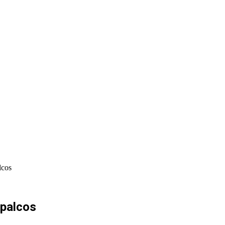
PORTAL PRODUÇÕES
PORTAL INDICA
lcos
 palcos