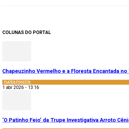
COLUNAS DO PORTAL
Chapeuzinho Vermelho e a Floresta Encantada no 
PLATEIA PIQUITITA
1 abr 2026 - 13:16
‘O Patinho Feio’ da Trupe Investigativa Arroto Cênic