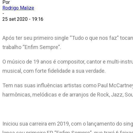
Por
Rodrigo Malize
-
25 set 2020 - 19:16
Após ter seu primeiro single “Tudo o que nos faz” tocan
trabalho “Enfim Sempre”.
O músico de 19 anos é compositor, cantor e multi-inst
musical, com forte fidelidade a sua verdade.
Tem nas suas influências artistas como Paul McCartney
harmônicas, melódicas e de arranjos de Rock, Jazz, So
Iniciou sua carreira em 2019, com o lançamento do singl
lança seu primeiro EP, “Enfim Sempre”, que trará 6 faixa