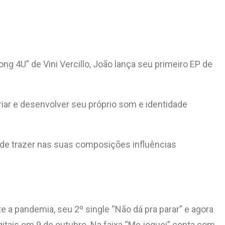
ng 4U” de Vini Vercillo, João lança seu primeiro EP de
iar e desenvolver seu próprio som e identidade
nde trazer nas suas composições influências
e a pandemia, seu 2º single “Não dá pra parar” e agora
igitais em 9 de outubro. Na faixa “Me joguei” conta com