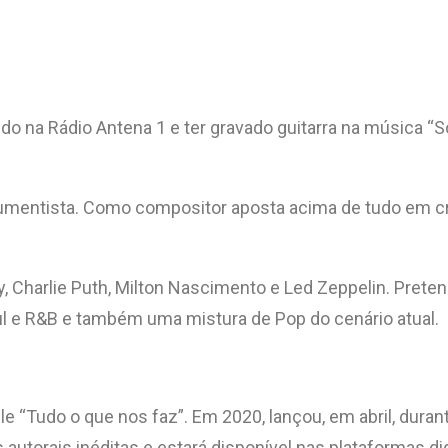
do na Rádio Antena 1 e ter gravado guitarra na música “So
rumentista. Como compositor aposta acima de tudo em cr
, Charlie Puth, Milton Nascimento e Led Zeppelin. Prete
ul e R&B e também uma mistura de Pop do cenário atual.
e “Tudo o que nos faz”. Em 2020, lançou, em abril, durant
s autorais inéditas e estará disponível nas plataformas d