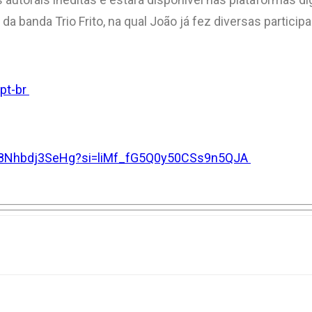
 da banda Trio Frito, na qual João já fez diversas partic
pt-br
yT8Nhbdj3SeHg?si=liMf_fG5Q0y50CSs9n5QJA