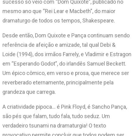
sucesso só veio com “Dom Quixote”, publicado no
mesmo ano que “Rei Lear e Macbeth”, do maior
dramaturgo de todos os tempos, Shakespeare.
Desde então, Dom Quixote e Pança continuam sendo
referência de afeição e amizade, tal qual Debi &
Loide (1994), dos irmãos Farrely, e Vladimir e Estragon
em “Esperando Godot”, do irlandês Samuel Beckett.
Um épico cômico, em verso e prosa, que merece ser
reverberado eternamente, principalmente pela
grandeza que carrega.
A criatividade pipoca… é Pink Floyd, é Sancho Pança,
são pés que falam, tudo fala, tudo seduz. Um
verdadeiro tsunami na dramaturgia! O texto
provocativo permite concluir que todos podem ser