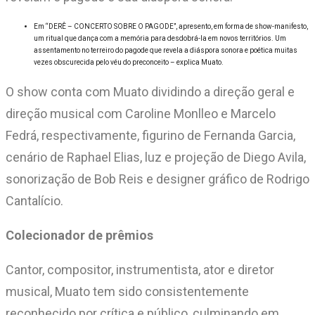
Em “DERÊ – CONCERTO SOBRE O PAGODE”, apresento, em forma de show-manifesto,
um ritual que dança com a memória para desdobrá-la em novos territórios. Um
assentamento no terreiro do pagode que revela a diáspora sonora e poética muitas
vezes obscurecida pelo véu do preconceito – explica Muato.
O show conta com Muato dividindo a direção geral e
direção musical com Caroline Monlleo e Marcelo
Fedrá, respectivamente, figurino de Fernanda Garcia,
cenário de Raphael Elias, luz e projeção de Diego Avila,
sonorização de Bob Reis e designer gráfico de Rodrigo
Cantalício.
Colecionador de prêmios
Cantor, compositor, instrumentista, ator e diretor
musical, Muato tem sido consistentemente
reconhecido por crítica e público, culminando em