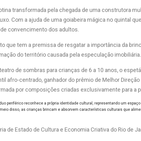
otina transformada pela chegada de uma construtora multim
xo. Com a ajuda de uma goiabeira mágica no quintal que
s de convencimento dos adultos.
dito que tem a premissa de resgatar a importância da brin
ação do território causada pela especulação imobiliária.
tro de sombras para crianças de 6 a 10 anos, o espetácu
ntil afro-centrado, ganhador do prêmio de Melhor Direção
 formada por composições criadas exclusivamente para a 
uo periférico reconhece a própria identidade cultural, representando um espaço d
No meio disso, as crianças brincam e absorvem características culturais que ali
ria de Estado de Cultura e Economia Criativa do Rio de Ja