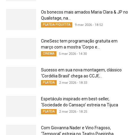
Os bonecos mais amados Maria Clara & JP no
Qualistage, na...
PLATEIA PIQUITITA
9 mar 2026 - 18:52
CineSesc tem programação gratuita em
março com a mostra ‘Corpo e...
CINEMA
5 mar 2026 - 14:30
Sucesso em sua nova montagem, clássico
‘Cordélia Brasil’ chega ao CCJF,...
PLATEIA
2 mar 2026 - 18:33
Espetáculo inspirado em best-seller,
‘Sociedade do Cansaço’ estreia na Tijuca
PLATEIA
2 mar 2026 - 18:25
Com Giovanna Nader e Vino Fragoso,
‘Temporal’ estreia no Teatro Poeirinha