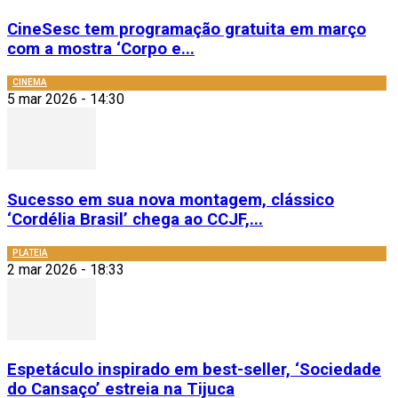
CineSesc tem programação gratuita em março
com a mostra ‘Corpo e...
CINEMA
5 mar 2026 - 14:30
Sucesso em sua nova montagem, clássico
‘Cordélia Brasil’ chega ao CCJF,...
PLATEIA
2 mar 2026 - 18:33
Espetáculo inspirado em best-seller, ‘Sociedade
do Cansaço’ estreia na Tijuca