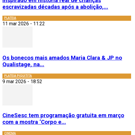
Inspirado em história real de crianças
escravizadas décadas após a abolição,...
PLATEIA
11 mar 2026 - 11:22
Os bonecos mais amados Maria Clara & JP no
Qualistage, na...
PLATEIA PIQUITITA
9 mar 2026 - 18:52
CineSesc tem programação gratuita em março
com a mostra ‘Corpo e...
CINEMA