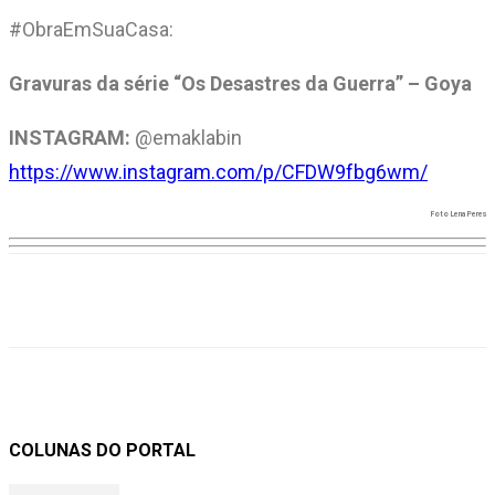
#ObraEmSuaCasa:
Gravuras da série “Os Desastres da Guerra” – Goya
INSTAGRAM:
@emaklabin
https://www.instagram.com/p/CFDW9fbg6wm/
Foto Lena Peres
COLUNAS DO PORTAL