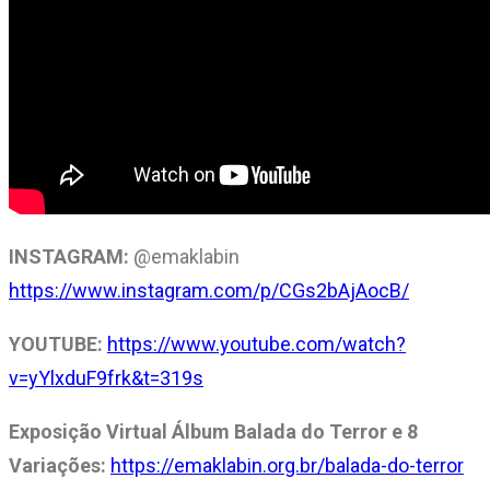
INSTAGRAM:
@emaklabin
https://www.instagram.com/p/CGs2bAjAocB/
YOUTUBE:
https://www.youtube.com/watch?
v=yYlxduF9frk&t=319s
Exposição Virtual Álbum Balada do Terror e 8
Variações:
https://emaklabin.org.br/balada-do-terror